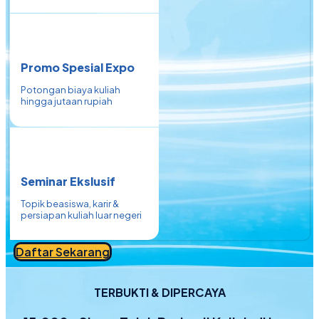
Promo Spesial Expo
Potongan biaya kuliah
hingga jutaan rupiah
Seminar Ekslusif
Topik beasiswa, karir &
persiapan kuliah luar negeri
Daftar Sekarang
TERBUKTI & DIPERCAYA