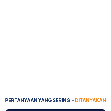
PERTANYAAN YANG SERING -
DITANYAKAN