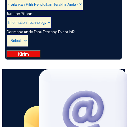
Jurusan Pilihan
Darimana Anda Tahu Tentang Event Ini?
Kirim