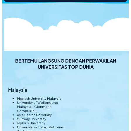
BERTEMU LANGSUNG DENGAN PERWAKILAN
UNIVERSITAS TOP DUNIA
Malaysia
Monash University Malaysia
University of Wollongong
Malaysia – Glenmarie
Campus (KL)
Asia Pacific University
Sunway University
Taylor’s University
Universiti Teknologi Petronas
And many more …