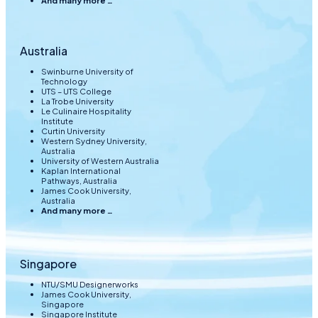
Australia
Swinburne University of
Technology
UTS – UTS College
La Trobe University
Le Culinaire Hospitality
Institute
Curtin University
Western Sydney University,
Australia
University of Western Australia
Kaplan International
Pathways, Australia
James Cook University,
Australia
And many more …
Singapore
NTU/SMU Designerworks
James Cook University,
Singapore
Singapore Institute