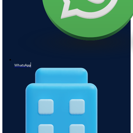
WhatsApp