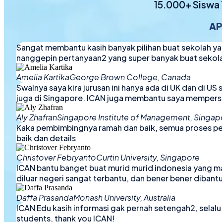
15.000+ Siswa 
AP
Sangat membantu kasih banyak pilihan buat sekolah y
nanggepin pertanyaan2 yang super banyak buat sekola
Amelia Kartika
George Brown College, Canada
Swalnya saya kira jurusan ini hanya ada di UK dan di US
juga di Singapore. ICAN juga membantu saya mempersiap
Aly Zhafran
Singapore Institute of Management, Singap
Kaka pembimbingnya ramah dan baik, semua proses pen
baik dan details
Christover Febryanto
Curtin University, Singapore
ICAN bantu banget buat murid murid indonesia yang ma
diluar negeri sangat terbantu, dan bener bener diban
Daffa Prasanda
Monash University, Australia
ICAN Edu kasih informasi gak pernah setengah2, selal
students, thank you ICAN!