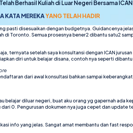
Telah Berhasil Kuliah di Luar Negeri Bersama ICAN
A KATA MEREKA
YANG TELAH HADIR
ang pasti disesuaikan dengan budgetnya. Guidancenya jela
h di Toronto. Semua prosesnya bener2 dibantu satu2 samp
 saja, ternyata setelah saya konsultansi dengan ICAN jurusa
kan diri untuk belajar disana, contoh nya seperti dibantu
ore
daftaran dari awal konsultasi bahkan sampai keberangkata
u belajar diluar negeri, buat aku orang yg gapernah ada k
tu dari 0. Pengurusan dokumen nya juga cepet dan update te
u kasi info yang jelas. Sangat amat membantu dan fast res