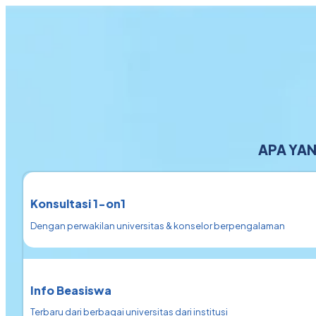
APA YA
Konsultasi 1-on1
Dengan perwakilan universitas & konselor berpengalaman
Info Beasiswa
Terbaru dari berbagai universitas dari institusi