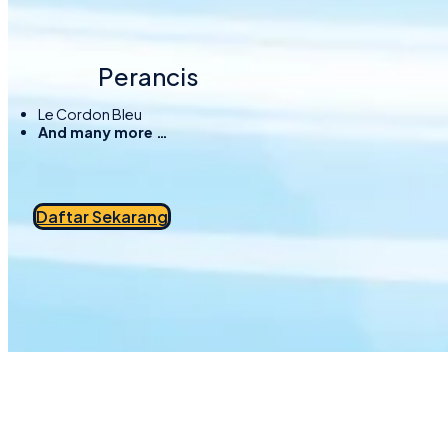
Perancis
Le Cordon Bleu
And many more …
Daftar Sekarang