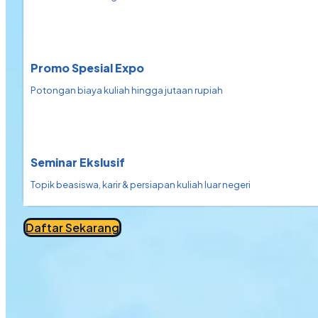
Promo Spesial Expo
Potongan biaya kuliah hingga jutaan rupiah
Seminar Ekslusif
Topik beasiswa, karir & persiapan kuliah luar negeri
Daftar Sekarang